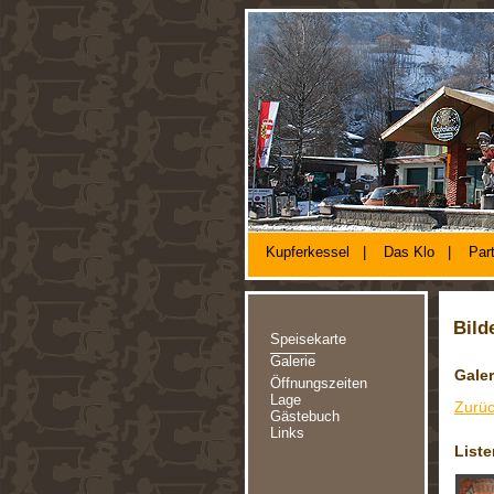
Kupferkessel
|
Das Klo
|
Par
Bild
Speisekarte
Galerie
Galer
Öffnungszeiten
Lage
Zurüc
Gästebuch
Links
List