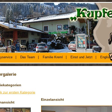
tyservice
|
Das Team
|
Familie Kreml
|
Einst und Jetzt
|
English
ergalerie
iekategorien
k zur ersten Kategorie
Einzelansicht
enansicht