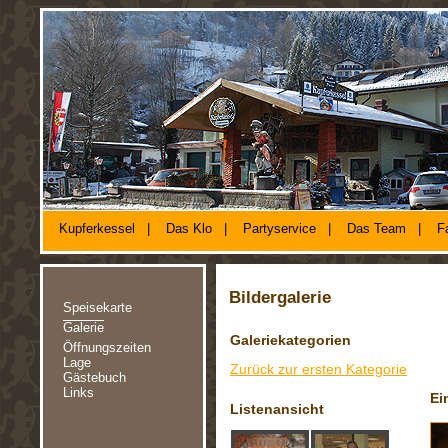
Kupferkessel
|
Das Klo
|
Partyservice
|
Das Team
|
F
Bildergalerie
Speisekarte
Galerie
Galeriekategorien
Öffnungszeiten
Lage
Zurück zur ersten Kategorie
Gästebuch
Links
Ei
Listenansicht