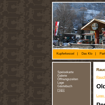
Kupferkessel
|
Das Klo
|
Par
Rau
Speisekarte
Galerie
Rauc
Öffnungszeiten
Lage
Ol
Gästebuch
Links
Logo 
Pe