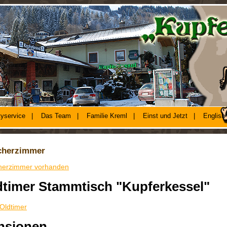
tyservice
|
Das Team
|
Familie Kreml
|
Einst und Jetzt
|
English
cherzimmer
herzimmer vorhanden
dtimer Stammtisch "Kupferkessel"
Oldtimer
nsionen