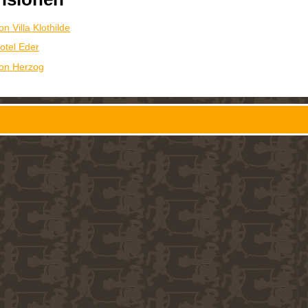
n Villa Klothilde
otel Eder
on Herzog